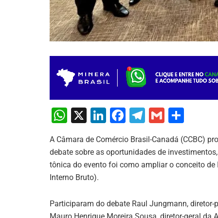
W
X
Li
F
T
G
S
h
n
a
el
m
h
A Câmara de Comércio Brasil-Canadá (CCBC) promo
at
k
c
e
ai
ar
debate sobre as oportunidades de investimentos,
s
e
e
gr
l
e
tônica do evento foi como ampliar o conceito de
A
dI
b
a
Interno Bruto).
p
n
o
m
Participaram do debate Raul Jungmann, diretor-pr
p
o
Mauro Henrique Moreira Sousa, diretor-geral da