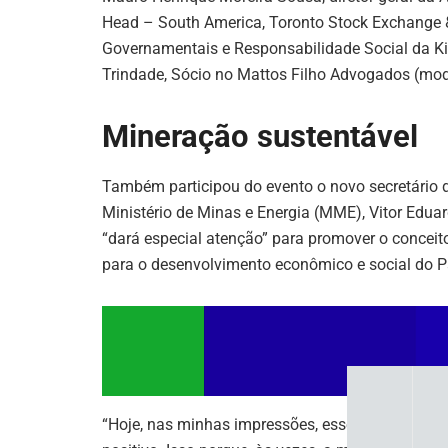
k
Head – South America, Toronto Stock Exchange 
Governamentais e Responsabilidade Social da 
Trindade, Sócio no Mattos Filho Advogados (mod
Mineração sustentável
Também participou do evento o novo secretário 
Ministério de Minas e Energia (MME), Vitor Edua
“dará especial atenção” para promover o conceito
para o desenvolvimento econômico e social do P
“Hoje, nas minhas impressões, esse é um setor i