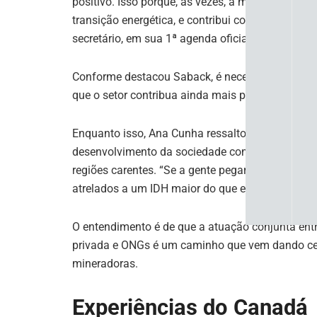
positivo. Isso porque, às vezes, a mineração não
transição energética, e contribui com segurança 
secretário, em sua 1ª agenda oficial após sua pos
Conforme destacou Saback, é necessário trabal
que o setor contribua ainda mais para o desenvo
Enquanto isso, Ana Cunha ressaltou que o setor o
desenvolvimento da sociedade com projetos de l
regiões carentes. “Se a gente pegar hoje o IDH de 
atrelados a um IDH maior do que em outros territór
O entendimento é de que a atuação conjunta entre 
privada e ONGs é um caminho que vem dando cert
mineradoras.
Experiências do Canadá