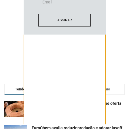
ASSINAR
Tendências
Comentários
Último
Com cobre em alta, Paranapanema recebe oferta
de US$ 40 milhões de holding de Dubai
17 DE JULHO DE 2026
EuroChem avalia reduzir produção e adotar layoff