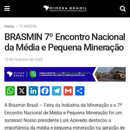
Home
TV MINERA
BRASMIN 7º Encontro Nacional
da Média e Pequena Mineração
10 de fevereiro de 2023
W
X
Li
F
T
G
S
h
n
a
el
m
h
A Brasmin Brasil – Feira da Indústria da Mineração e o 7º
at
k
c
e
ai
ar
Encontro Nacional de Média e Pequena Mineração foi um
s
e
e
gr
l
e
sucesso! Nosso presidente Luis Azevedo destacou a
A
dI
b
a
importância da média e pequena mineração na geração de