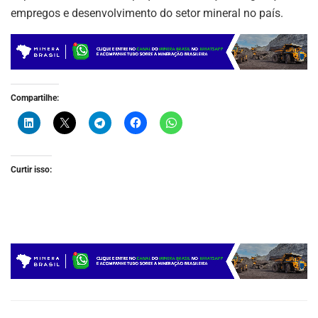
p
n
o
m
empregos e desenvolvimento do setor mineral no país.
p
o
k
Compartilhe:
Curtir isso: