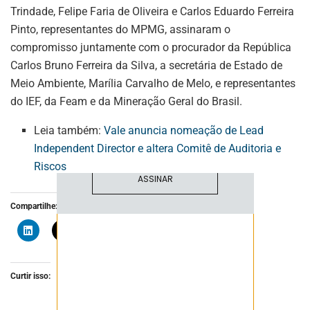
Trindade, Felipe Faria de Oliveira e Carlos Eduardo Ferreira
Pinto, representantes do MPMG, assinaram o
ASSINE NOSSA
compromisso juntamente com o procurador da República
NEWSLETTER
Carlos Bruno Ferreira da Silva, a secretária de Estado de
Meio Ambiente, Marília Carvalho de Melo, e representantes
Fique atualizado com as últimas
notíciase inovações do setor mineral
do IEF, da Feam e da Mineração Geral do Brasil.
brasileiro.
Leia também:
Vale anuncia nomeação de Lead
Independent Director e altera Comitê de Auditoria e
Riscos
ASSINAR
Compartilhe:
Curtir isso: