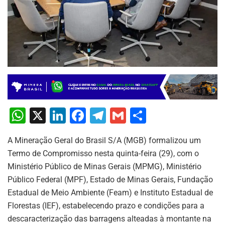
W
X
Li
F
T
G
S
h
n
a
el
m
h
A Mineração Geral do Brasil S/A (MGB) formalizou um
at
k
c
e
ai
ar
Termo de Compromisso nesta quinta-feira (29), com o
s
e
e
gr
l
e
Ministério Público de Minas Gerais (MPMG), Ministério
A
dI
b
a
Público Federal (MPF), Estado de Minas Gerais, Fundação
p
n
o
m
Estadual de Meio Ambiente (Feam) e Instituto Estadual de
Florestas (IEF), estabelecendo prazo e condições para a
p
o
descaracterização das barragens alteadas à montante na