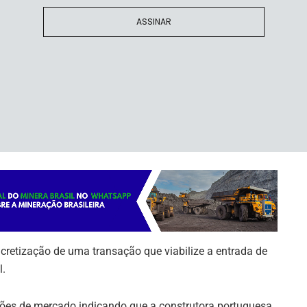
relevante relacionada à continuidade operacional” da
ASSINAR
rculante da empresa supera o total de seus ativos em R$
monial significativo.
tualmente em um período de conservação e manutenção
timentos necessários para a conclusão do projeto Pedra
 ser retomados com a entrada de investidores
retização de uma transação que viabilize a entrada de
l.
ões de mercado indicando que a construtora portuguesa