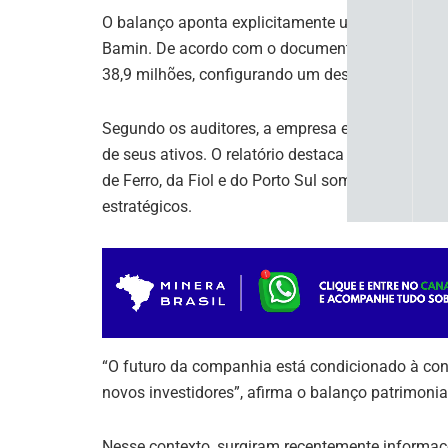
O balanço aponta explicitamente uma “incerteza 
Bamin. De acordo com o documento, o passivo ci
38,9 milhões, configurando um desequilíbrio patri
Segundo os auditores, a empresa encontra-se a
de seus ativos. O relatório destaca que os inves
de Ferro, da Fiol e do Porto Sul somente deverão
estratégicos.
“O futuro da companhia está condicionado à conc
novos investidores”, afirma o balanço patrimonia
Nesse contexto, surgiram recentemente informaç