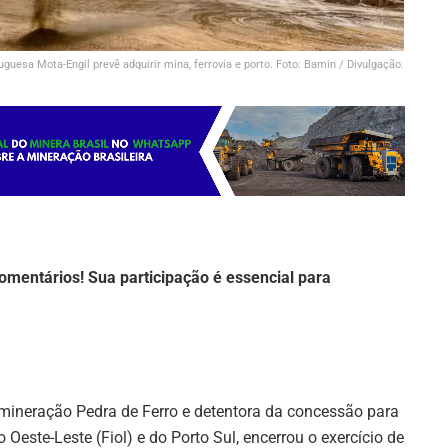
uguesa Mota-Engil prevê adquirir mina, ferrovia e porto. Foto: Bamin / Divulgação.
omentários! Sua participação é essencial para
 mineração Pedra de Ferro e detentora da concessão para
 Oeste-Leste (Fiol) e do Porto Sul, encerrou o exercício de