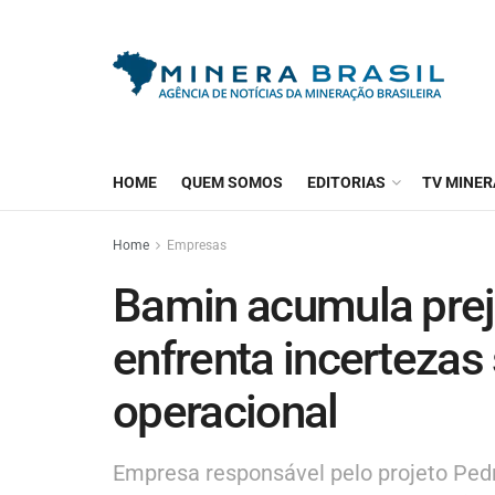
HOME
QUEM SOMOS
EDITORIAS
TV MINER
Home
Empresas
Bamin acumula preju
enfrenta incertezas
operacional
Empresa responsável pelo projeto Pedra