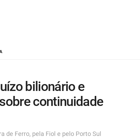
A
ízo bilionário e
 sobre continuidade
 de Ferro, pela Fiol e pelo Porto Sul