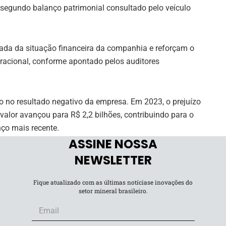
 segundo balanço patrimonial consultado pelo veículo
ada da situação financeira da companhia e reforçam o
racional, conforme apontado pelos auditores
 no resultado negativo da empresa. Em 2023, o prejuízo
 valor avançou para R$ 2,2 bilhões, contribuindo para o
nço mais recente.
ASSINE NOSSA
racional
NEWSLETTER
Fique atualizado com as últimas notíciase inovações do
as referentes a 2025. No entanto, como o cenário
setor mineral brasileiro.
struturais relevantes, a expectativa é de que os
er.