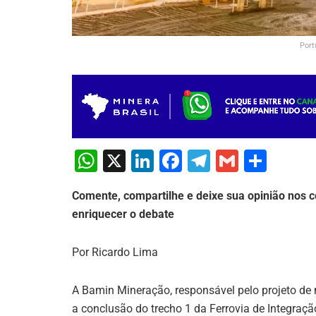
Port
W
X
Li
F
T
G
S
h
n
a
el
m
h
Comente, compartilhe e deixe sua opinião nos c
at
k
c
e
ai
ar
enriquecer o debate
s
e
e
gr
l
e
A
dI
b
a
Por Ricardo Lima
p
n
o
m
p
o
A Bamin Mineração, responsável pelo projeto de
a conclusão do trecho 1 da Ferrovia de Integração