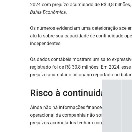
k
2024 com prejuízo acumulado de R$ 3,8 bilhões,
Bahia Econômica
.
Os números evidenciam uma deterioração aceler
alerta sobre sua capacidade de continuidade ope
independentes.
Os dados contábeis mostram um salto expressivo
registrado foi de R$ 30,8 milhões. Em 2024, esse
prejuízo acumulado bilionário reportado no bala
Risco à continuidade ope
Ainda não há informações financeiras consolidad
operacional da companhia não sofreu alterações e
prejuízos acumulados tenham continuado a cresc