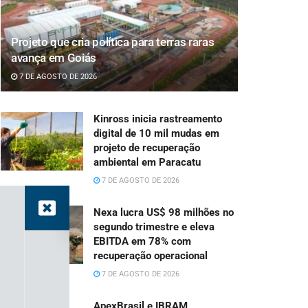
Projeto que cria política para terras raras
avança em Goiás
7 DE AGOSTO DE 2026
Kinross inicia rastreamento
digital de 10 mil mudas em
projeto de recuperação
ambiental em Paracatu
7 DE AGOSTO DE 2026
Nexa lucra US$ 98 milhões no
segundo trimestre e eleva
EBITDA em 78% com
recuperação operacional
7 DE AGOSTO DE 2026
ApexBrasil e IBRAM