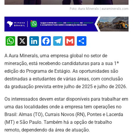
Foto: Aura Minerals | auraminerals.com
W
X
Li
F
T
G
S
h
n
a
el
m
h
A Aura Minerals, uma empresa global no setor de
at
k
c
e
ai
ar
mineração, está recebendo candidaturas para a sua 1ª
s
e
e
gr
l
e
edição do Programa de Estágio. As oportunidades são
A
dI
b
a
destinadas a estudantes de várias áreas, com conclusão
p
n
o
m
da graduação prevista entre julho de 2025 e julho de 2026.
p
o
Os interessados devem estar disponíveis para trabalhar em
k
uma das localidades onde a empresa tem operações no
Brasil: Almas (TO), Currais Novos (RN), Pontes e Lacerda
(MT) e São Paulo. Também há a opção de trabalho
remoto, dependendo da área de atuação.