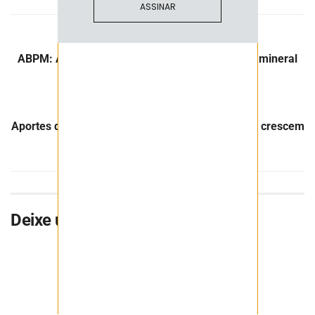
ASSINAR
Post Anterior
ABPM: Além do fundo de R$ 1 bilhão, pesquisa mineral
deveria receber incentivo tributário
Próximo Post
Aportes do Banco do Nordeste em infraestrutura crescem
86%
Deixe uma resposta