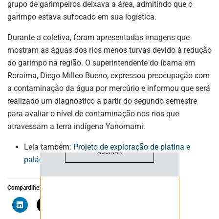
grupo de garimpeiros deixava a área, admitindo que o
garimpo estava sufocado em sua logística.
Durante a coletiva, foram apresentadas imagens que
ASSINE NOSSA
mostram as águas dos rios menos turvas devido à redução
NEWSLETTER
do garimpo na região. O superintendente do Ibama em
Roraima, Diego Milleo Bueno, expressou preocupação com
Fique atualizado com as últimas
a contaminação da água por mercúrio e informou que será
notíciase inovações do setor mineral
realizado um diagnóstico a partir do segundo semestre
brasileiro.
para avaliar o nível de contaminação nos rios que
atravessam a terra indígena Yanomami.
Leia também:
Projeto de exploração de platina e
ASSINAR
paládio avança no Ceará
Compartilhe: