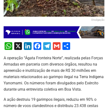
Divulgação
W
X
Li
F
T
G
S
h
n
a
el
m
h
A operação “Ágata Fronteira Norte”, realizada pelas Forças
at
k
c
e
ai
ar
Armadas em parceria com diversos órgãos, resultou na
s
e
e
gr
l
e
apreensão e inutilização de mais de R$ 30 milhões em
A
dI
b
a
materiais relacionados ao garimpo ilegal na Terra Indígena
p
n
o
m
Yanomami. Os números foram divulgados pelo Exército
durante uma entrevista coletiva em Boa Vista.
p
o
k
A ação destruiu 19 garimpos ilegais, reduziu em 90% o
número de voos clandestinos e distribuiu 23.438 cestas