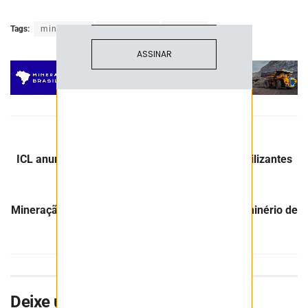
Tags:
mineração
mineradora
minério
ASSINAR
Post Anterior
ICL anuncia nova operação private label de fertilizantes
Próximo Post
Mineração Morro do Ipê triplicará produção de minério de
ferro com nova mina
Deixe uma resposta