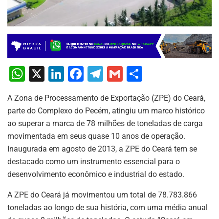
W
X
Li
F
T
G
S
h
n
a
el
m
h
A Zona de Processamento de Exportação (ZPE) do Ceará,
at
k
c
e
ai
ar
parte do Complexo do Pecém, atingiu um marco histórico
s
e
e
gr
l
e
ao superar a marca de 78 milhões de toneladas de carga
A
dI
b
a
movimentada em seus quase 10 anos de operação.
p
n
o
m
Inaugurada em agosto de 2013, a ZPE do Ceará tem se
destacado como um instrumento essencial para o
p
o
desenvolvimento econômico e industrial do estado.
k
A ZPE do Ceará já movimentou um total de 78.783.866
toneladas ao longo de sua história, com uma média anual