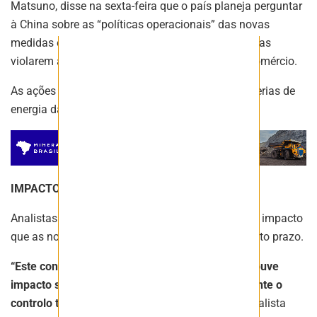
Matsuno, disse na sexta-feira que o país planeja perguntar
à China sobre as “políticas operacionais” das novas
medidas e “tomará as medidas apropriadas” se elas
violarem as regras da Organização Mundial do Comércio.
As ações dos novos fabricantes de veículos e baterias de
energia da China subiram após o anúncio.
IMPACTO NÃO CLARO
Analistas disseram que não está claro qual será o impacto
que as novas medidas sobre o grafite terão no curto prazo.
“Este controlo não é uma proibição total e não houve
impacto significativo em qualquer indústria durante o
controlo temporário anterior”
, disse Ivan Lam, analista