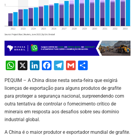
W
X
Li
F
T
G
S
h
n
a
el
m
h
PEQUIM – A China disse nesta sexta-feira que exigirá
at
k
c
e
ai
ar
licenças de exportação para alguns produtos de grafite
s
e
e
gr
l
e
para proteger a segurança nacional, surpreendendo com
A
dI
b
a
outra tentativa de controlar o fornecimento crítico de
p
n
o
m
minerais em resposta aos desafios sobre seu domínio
industrial global.
p
o
k
A China é o maior produtor e exportador mundial de grafite.