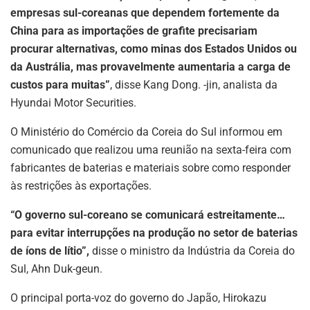
empresas sul-coreanas que dependem fortemente da
China para as importações de grafite precisariam
procurar alternativas, como minas dos Estados Unidos ou
da Austrália, mas provavelmente aumentaria a carga de
ASSINE NOSSA
custos para muitas”
, disse Kang Dong. -jin, analista da
NEWSLETTER
Hyundai Motor Securities.
O Ministério do Comércio da Coreia do Sul informou em
Fique atualizado com as últimas
notíciase inovações do setor mineral
comunicado que realizou uma reunião na sexta-feira com
brasileiro.
fabricantes de baterias e materiais sobre como responder
às restrições às exportações.
“O governo sul-coreano se comunicará estreitamente…
ASSINAR
para evitar interrupções na produção no setor de baterias
de íons de lítio”,
disse o ministro da Indústria da Coreia do
Sul, Ahn Duk-geun.
O principal porta-voz do governo do Japão, Hirokazu