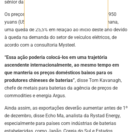
sénior da Counterpoint Research.
Os preços da grafite natural em flocos foram de 3.950
yuans (US$ 539,62) por tonelada métrica esta semana,
uma queda de 25,5% em relação ao início deste ano devido
à queda na demanda do setor de veículos elétricos, de
acordo com a consultoria Mysteel.
“Essa ação poderia colocá-los em uma trajetória
ascendente internacionalmente, ao mesmo tempo em
que manteria os preços domésticos baixos para os
produtores chineses de baterias”
, disse Tom Kavanagh,
chefe de metais para baterias da agência de preços de
commodities e energia Argus.
Ainda assim, as exportações deverão aumentar antes de 1º
de dezembro, disse Echo Ma, analista da Rystad Energy,
especialmente para países com indústrias de baterias
estabelecidas, como Japão, Coreia do Sul e Estados