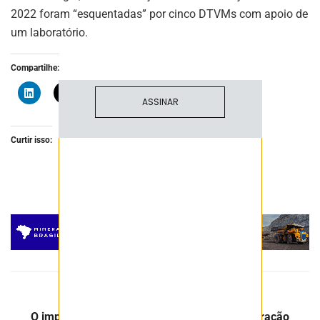
Fique atualizado com as últimas
2022 foram “esquentadas” por cinco DTVMs com apoio de
notíciase inovações do setor mineral
brasileiro.
um laboratório.
Compartilhe:
ASSINAR
Curtir isso:
Post Anterior
O impacto das mudanças climáticas na mineração