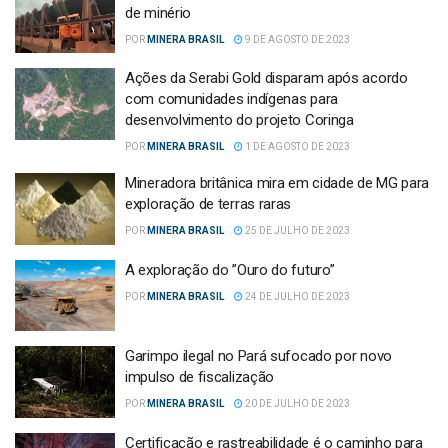
de minério
POR
MINERA BRASIL
9 DE AGOSTO DE 2023
Ações da Serabi Gold disparam após acordo
com comunidades indígenas para
desenvolvimento do projeto Coringa
POR
MINERA BRASIL
1 DE AGOSTO DE 2023
Mineradora britânica mira em cidade de MG para
exploração de terras raras
POR
MINERA BRASIL
25 DE JULHO DE 2023
A exploração do ”Ouro do futuro”
POR
MINERA BRASIL
24 DE JULHO DE 2023
Garimpo ilegal no Pará sufocado por novo
impulso de fiscalização
POR
MINERA BRASIL
20 DE JULHO DE 2023
Certificação e rastreabilidade é o caminho para