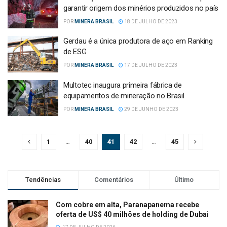
garantir origem dos minérios produzidos no país
POR
MINERA BRASIL
18 DE JULHO DE 2023
Gerdau é a única produtora de aço em Ranking
de ESG
POR
MINERA BRASIL
17 DE JULHO DE 2023
Multotec inaugura primeira fábrica de
equipamentos de mineração no Brasil
POR
MINERA BRASIL
29 DE JUNHO DE 2023
1
…
40
41
42
…
45
Tendências
Comentários
Último
Com cobre em alta, Paranapanema recebe
oferta de US$ 40 milhões de holding de Dubai